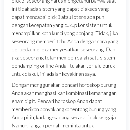
pick 3, seseorang harus mengetahui bahwa saat
ini tidak ada sistem yang dapat diakses yang
dapat mencapai pick 3 atau lotere apa pun
dengan kecepatan yang cukup konsisten untuk
menampilkan kata kunci yang panjang. Tidak, jika
seseorang memberi tahu Anda dengan cara yang
berbeda. mereka menyesatkan seseorang. Dan
jika seseorang telah membeli salah satu sistem
pendamping online Anda, itu akan terlalu buruk
untuk diakui, ini adalah keyakinan saya.
Dengan menggunakan pencari horoskop burung,
Anda akan menghasilkan kombinasi kemenangan
enam digit. Pencari horoskop Anda dapat
memberikan banyak angka tentang burung yang
Anda pilih, kadang-kadang secara tidak sengaja.
Namun, jangan pernah meminta untuk