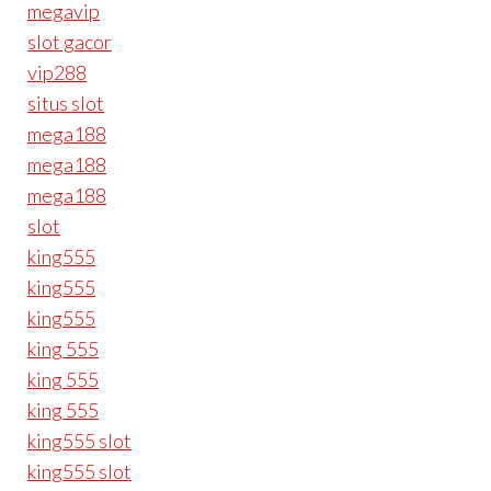
megavip
slot gacor
vip288
situs slot
mega188
mega188
mega188
slot
king555
king555
king555
king 555
king 555
king 555
king555 slot
king555 slot