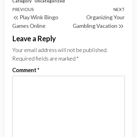
Category
Uncategorized
Post
Previous
PREVIOUS
NEXT
Next
Play Wink Bingo
Organizing Your
navigation
Post
Post
Games Online
Gambling Vacation
Leave a Reply
Your email address will not be published.
Required fields are marked
*
Comment
*