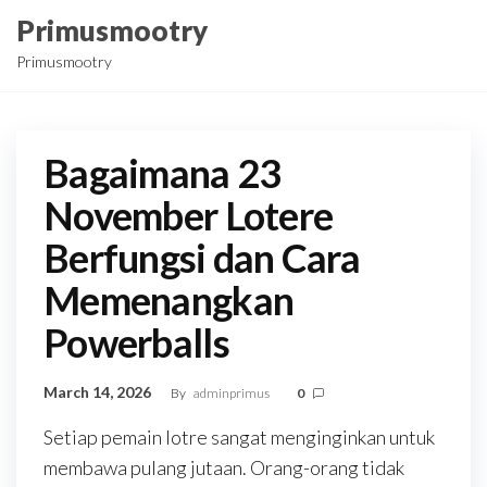
Skip
Primusmootry
to
Primusmootry
the
content
Bagaimana 23
November Lotere
Berfungsi dan Cara
Memenangkan
Powerballs
March 14, 2026
By
adminprimus
0
Setiap pemain lotre sangat menginginkan untuk
membawa pulang jutaan. Orang-orang tidak