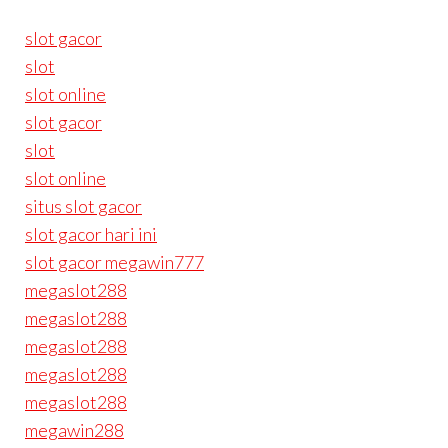
slot gacor
slot
slot online
slot gacor
slot
slot online
situs slot gacor
slot gacor hari ini
slot gacor megawin777
megaslot288
megaslot288
megaslot288
megaslot288
megaslot288
megawin288