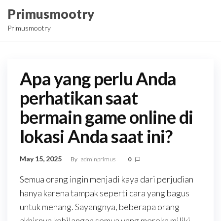
Skip
Primusmootry
to
Primusmootry
the
content
Apa yang perlu Anda
perhatikan saat
bermain game online di
lokasi Anda saat ini?
May 15, 2025
By
adminprimus
0
Semua orang ingin menjadi kaya dari perjudian
hanya karena tampak seperti cara yang bagus
untuk menang. Sayangnya, beberapa orang
akhirnya kehilangan semua yang mereka miliki.