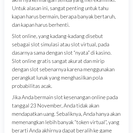
Untuk alasan ini, sangat penting untuk tahu
kapan harus bermain, berapa banyak bertaruh,
dan kapan harus berhenti.
Slot online, yang kadang-kadang disebut
sebagai slot simulasi atau slot virtual, pada
dasarnya sama dengan slot “nyata” di kasino.
Slot online gratis sangat akurat dan mirip
dengan slot sebenarnya karena menggunakan
perangkat lunak yang menghasilkan pola
probabilitas acak.
Jika Anda bermain slot kesenangan online pada
tanggal 23 November, Anda tidak akan
mendapatkan uang. Sebaliknya, Anda hanya akan
memenangkan lebih banyak “token virtual”, yang
berarti Anda akhirnya dapat beralih ke game