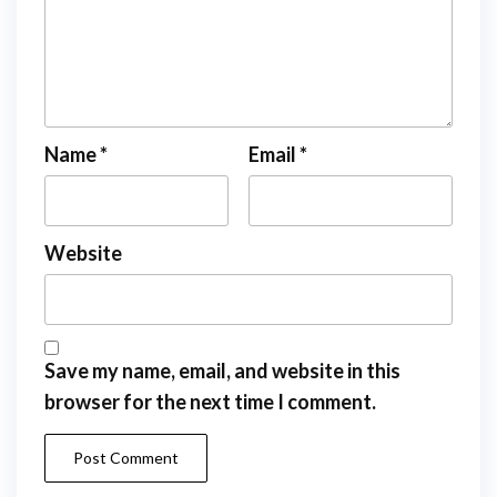
Name
*
Email
*
Website
Save my name, email, and website in this
browser for the next time I comment.